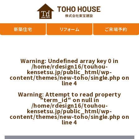
新築住宅
リフォーム
ご来場予約
Warning
: Undefined array key 0 in
/home/rdesign16/touhou-
kensetsu.jp/public_html/wp-
content/themes/new-toho/single.php
on
line
4
Warning
: Attempt to read property
"term_id" on null in
/home/rdesign16/touhou-
kensetsu.jp/public_html/wp-
content/themes/new-toho/single.php
on
line
4