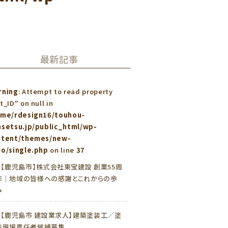
最新記事
rning
: Attempt to read property
t_ID" on null in
ome/rdesign16/touhou-
setsu.jp/public_html/wp-
ntent/themes/new-
o/single.php
on line
37
»
【鹿児島市】株式会社東宝建設 創業55周
年｜地域の皆様への感謝とこれからの歩
み
»
【鹿児島市 建設業求人】建築塗装工／塗
装現場責任者候補募集