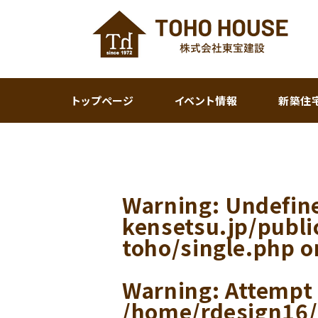
トップページ
イベント情報
新築住
Warning
: Undefin
kensetsu.jp/publ
toho/single.php
o
Warning
: Attempt
/home/rdesign16/