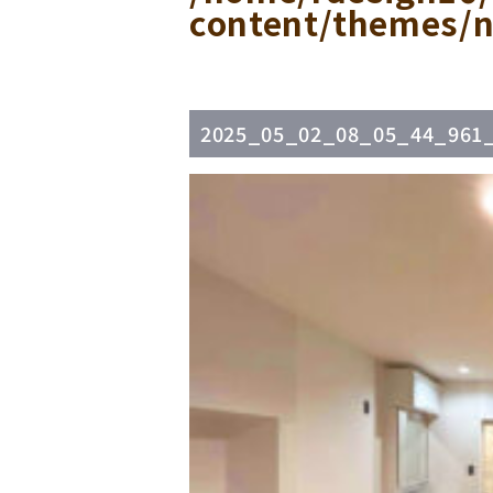
content/themes/n
2025_05_02_08_05_44_961_