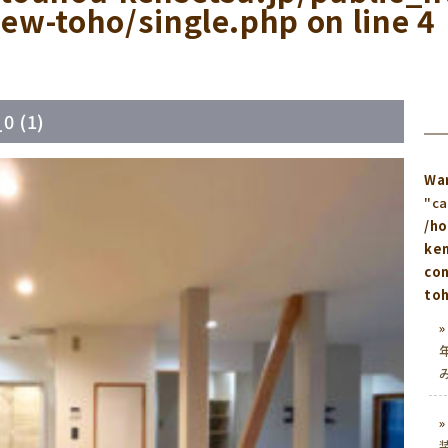
ew-toho/single.php
on line
4
0 (1)
Wa
"ca
/h
ken
co
toh