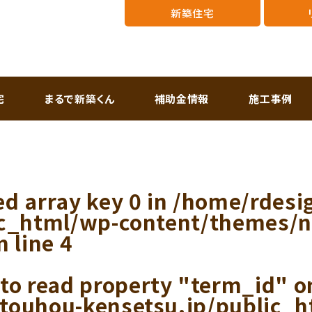
新築住宅
宅
まるで新築くん
補助金情報
施工事例
ed array key 0 in
/home/rdesi
ic_html/wp-content/themes/
n line
4
 to read property "term_id" on
touhou-kensetsu.jp/public_h