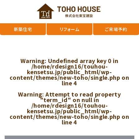
新築住宅
リフォーム
ご来場予約
Warning
: Undefined array key 0 in
/home/rdesign16/touhou-
kensetsu.jp/public_html/wp-
content/themes/new-toho/single.php
on
line
4
Warning
: Attempt to read property
"term_id" on null in
/home/rdesign16/touhou-
kensetsu.jp/public_html/wp-
content/themes/new-toho/single.php
on
line
4