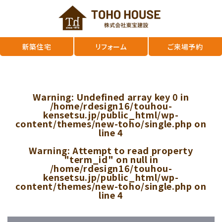
新築住宅
リフォーム
ご来場予約
Warning
: Undefined array key 0 in
/home/rdesign16/touhou-
kensetsu.jp/public_html/wp-
content/themes/new-toho/single.php
on
line
4
Warning
: Attempt to read property
"term_id" on null in
/home/rdesign16/touhou-
kensetsu.jp/public_html/wp-
content/themes/new-toho/single.php
on
line
4