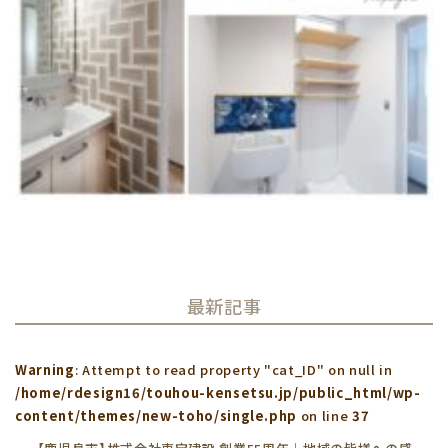
最新記事
Warning
: Attempt to read property "cat_ID" on null in
/home/rdesign16/touhou-kensetsu.jp/public_html/wp-
content/themes/new-toho/single.php
on line
37