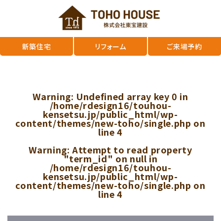
新築住宅
リフォーム
ご来場予約
Warning
: Undefined array key 0 in
/home/rdesign16/touhou-
kensetsu.jp/public_html/wp-
content/themes/new-toho/single.php
on
line
4
Warning
: Attempt to read property
"term_id" on null in
/home/rdesign16/touhou-
kensetsu.jp/public_html/wp-
content/themes/new-toho/single.php
on
line
4