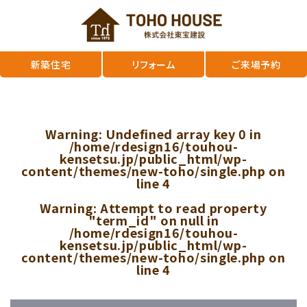
新築住宅
リフォーム
ご来場予約
Warning
: Undefined array key 0 in
/home/rdesign16/touhou-
kensetsu.jp/public_html/wp-
content/themes/new-toho/single.php
on
line
4
Warning
: Attempt to read property
"term_id" on null in
/home/rdesign16/touhou-
kensetsu.jp/public_html/wp-
content/themes/new-toho/single.php
on
line
4