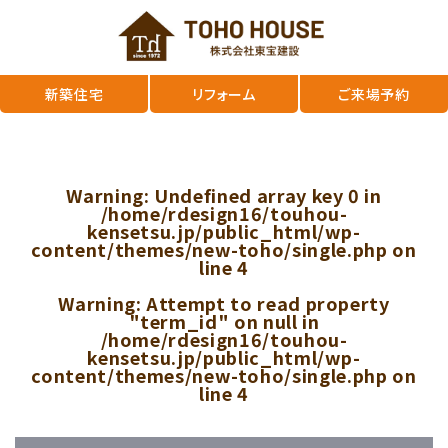
新築住宅
リフォーム
ご来場予約
Warning
: Undefined array key 0 in
/home/rdesign16/touhou-
kensetsu.jp/public_html/wp-
content/themes/new-toho/single.php
on
line
4
Warning
: Attempt to read property
"term_id" on null in
/home/rdesign16/touhou-
kensetsu.jp/public_html/wp-
content/themes/new-toho/single.php
on
line
4