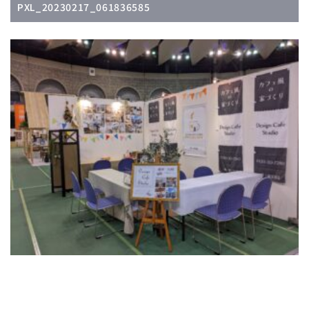
PXL_20230217_061836585