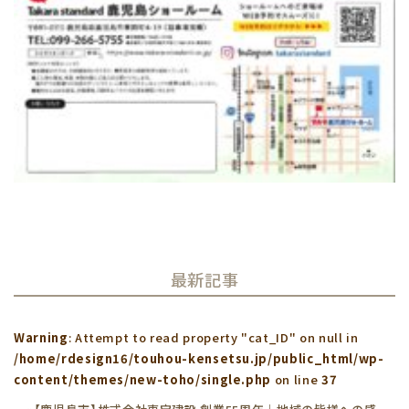
最新記事
Warning
: Attempt to read property "cat_ID" on null in
/home/rdesign16/touhou-kensetsu.jp/public_html/wp-
content/themes/new-toho/single.php
on line
37