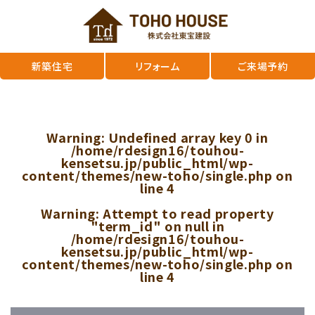
新築住宅
リフォーム
ご来場予約
Warning
: Undefined array key 0 in
/home/rdesign16/touhou-
kensetsu.jp/public_html/wp-
content/themes/new-toho/single.php
on
line
4
Warning
: Attempt to read property
"term_id" on null in
/home/rdesign16/touhou-
kensetsu.jp/public_html/wp-
content/themes/new-toho/single.php
on
line
4