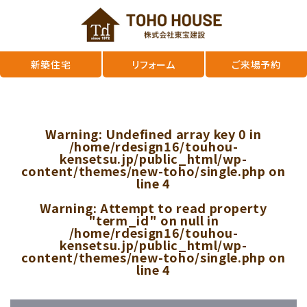
新築住宅
リフォーム
ご来場予約
Warning
: Undefined array key 0 in
/home/rdesign16/touhou-
kensetsu.jp/public_html/wp-
content/themes/new-toho/single.php
on
line
4
Warning
: Attempt to read property
"term_id" on null in
/home/rdesign16/touhou-
kensetsu.jp/public_html/wp-
content/themes/new-toho/single.php
on
line
4