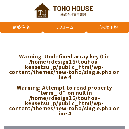
新築住宅
リフォーム
ご来場予約
Warning
: Undefined array key 0 in
/home/rdesign16/touhou-
kensetsu.jp/public_html/wp-
content/themes/new-toho/single.php
on
line
4
Warning
: Attempt to read property
"term_id" on null in
/home/rdesign16/touhou-
kensetsu.jp/public_html/wp-
content/themes/new-toho/single.php
on
line
4