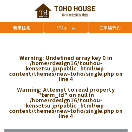
新築住宅
リフォーム
ご来場予約
Warning
: Undefined array key 0 in
/home/rdesign16/touhou-
kensetsu.jp/public_html/wp-
content/themes/new-toho/single.php
on
line
4
Warning
: Attempt to read property
"term_id" on null in
/home/rdesign16/touhou-
kensetsu.jp/public_html/wp-
content/themes/new-toho/single.php
on
line
4