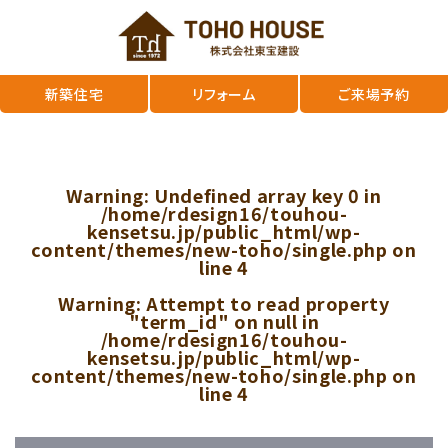
新築住宅
リフォーム
ご来場予約
Warning
: Undefined array key 0 in
/home/rdesign16/touhou-
kensetsu.jp/public_html/wp-
content/themes/new-toho/single.php
on
line
4
Warning
: Attempt to read property
"term_id" on null in
/home/rdesign16/touhou-
kensetsu.jp/public_html/wp-
content/themes/new-toho/single.php
on
line
4