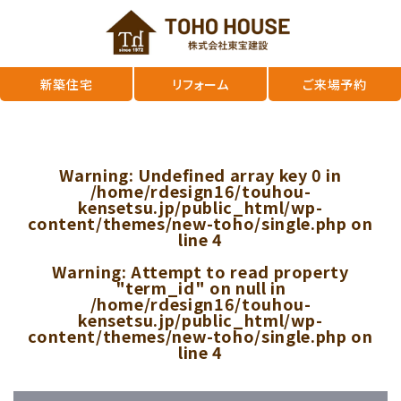
新築住宅
リフォーム
ご来場予約
Warning
: Undefined array key 0 in
/home/rdesign16/touhou-
kensetsu.jp/public_html/wp-
content/themes/new-toho/single.php
on
line
4
Warning
: Attempt to read property
"term_id" on null in
/home/rdesign16/touhou-
kensetsu.jp/public_html/wp-
content/themes/new-toho/single.php
on
line
4