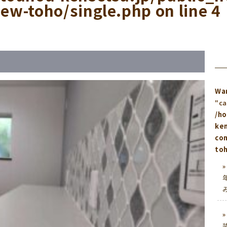
ew-toho/single.php
on line
4
Wa
"ca
/h
ken
co
toh