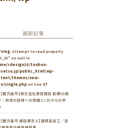
最新記事
rning
: Attempt to read property
t_ID" on null in
ome/rdesign16/touhou-
setsu.jp/public_html/wp-
ntent/themes/new-
o/single.php
on line
37
»
【鹿児島市】株式会社東宝建設 創業55周
年｜地域の皆様への感謝とこれからの歩
み
»
【鹿児島市 建設業求人】建築塗装工／塗
装現場責任者候補募集