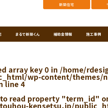
新築住宅
宅
まるで新築くん
補助金情報
施工事例
ed array key 0 in
/home/rdesi
ic_html/wp-content/themes/
n line
4
 to read property "term_id" on
touhou-kensetsu.jp/public_h