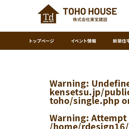
トップページ
イベント情報
新築住
Warning
: Undefin
kensetsu.jp/publ
toho/single.php
o
Warning
: Attempt
/home/rdesign16/