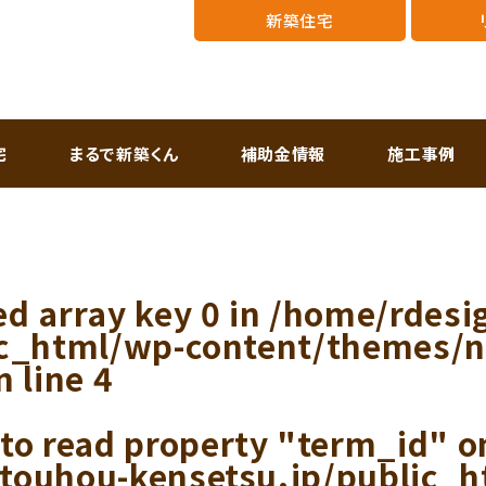
新築住宅
宅
まるで新築くん
補助金情報
施工事例
ed array key 0 in
/home/rdesi
ic_html/wp-content/themes/
n line
4
 to read property "term_id" on
touhou-kensetsu.jp/public_h