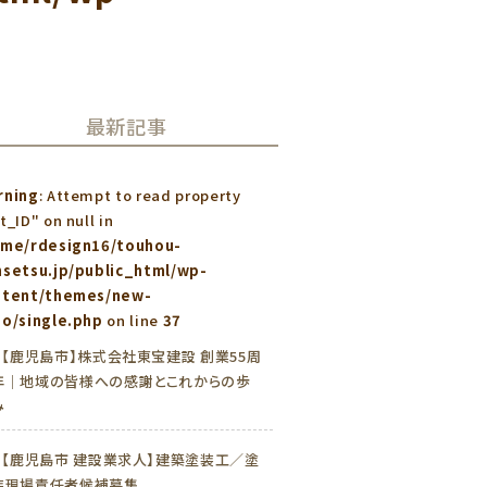
最新記事
rning
: Attempt to read property
t_ID" on null in
ome/rdesign16/touhou-
setsu.jp/public_html/wp-
ntent/themes/new-
o/single.php
on line
37
»
【鹿児島市】株式会社東宝建設 創業55周
年｜地域の皆様への感謝とこれからの歩
み
»
【鹿児島市 建設業求人】建築塗装工／塗
装現場責任者候補募集