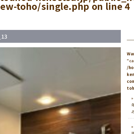
ew-toho/single.php
on line
4
_13
Wa
"ca
/h
ken
co
toh