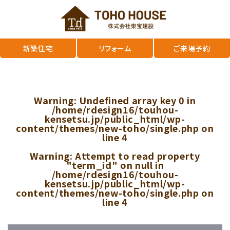
新築住宅
リフォーム
ご来場予約
Warning
: Undefined array key 0 in
/home/rdesign16/touhou-
kensetsu.jp/public_html/wp-
content/themes/new-toho/single.php
on
line
4
Warning
: Attempt to read property
"term_id" on null in
/home/rdesign16/touhou-
kensetsu.jp/public_html/wp-
content/themes/new-toho/single.php
on
line
4