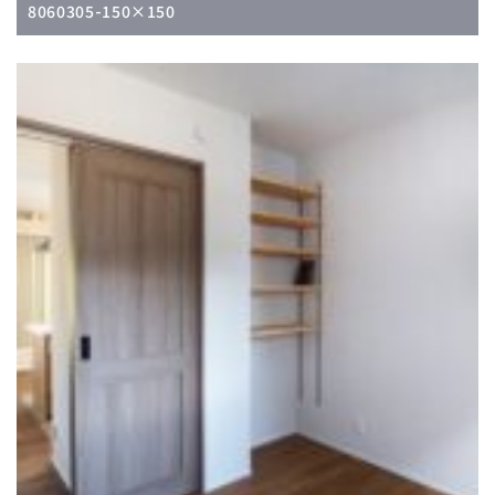
8060305-150×150