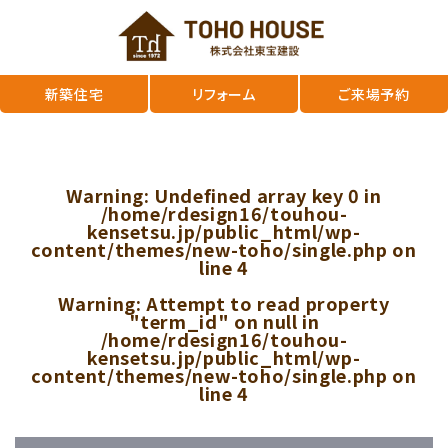
新築住宅
リフォーム
ご来場予約
Warning
: Undefined array key 0 in
/home/rdesign16/touhou-
kensetsu.jp/public_html/wp-
content/themes/new-toho/single.php
on
line
4
Warning
: Attempt to read property
"term_id" on null in
/home/rdesign16/touhou-
kensetsu.jp/public_html/wp-
content/themes/new-toho/single.php
on
line
4