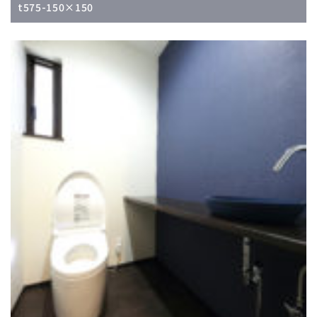
t575-150×150