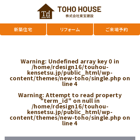
新築住宅
リフォーム
ご来場予約
Warning
: Undefined array key 0 in
/home/rdesign16/touhou-
kensetsu.jp/public_html/wp-
content/themes/new-toho/single.php
on
line
4
Warning
: Attempt to read property
"term_id" on null in
/home/rdesign16/touhou-
kensetsu.jp/public_html/wp-
content/themes/new-toho/single.php
on
line
4