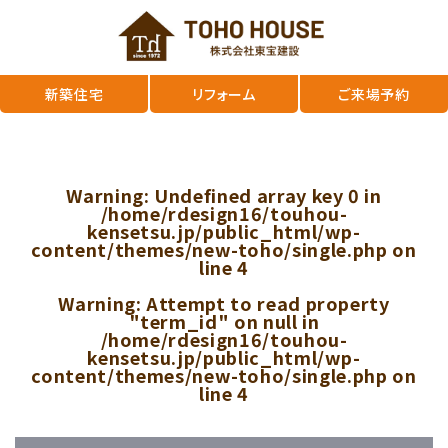
新築住宅
リフォーム
ご来場予約
Warning
: Undefined array key 0 in
/home/rdesign16/touhou-
kensetsu.jp/public_html/wp-
content/themes/new-toho/single.php
on
line
4
Warning
: Attempt to read property
"term_id" on null in
/home/rdesign16/touhou-
kensetsu.jp/public_html/wp-
content/themes/new-toho/single.php
on
line
4