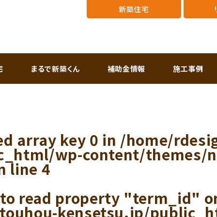
新築住宅
宅
まるで新築くん
補助金情報
施工事例
ed array key 0 in
/home/rdesi
ic_html/wp-content/themes/
n line
4
 to read property "term_id" on
touhou-kensetsu.jp/public_h