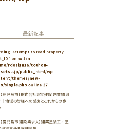
最新記事
rning
: Attempt to read property
t_ID" on null in
ome/rdesign16/touhou-
setsu.jp/public_html/wp-
ntent/themes/new-
o/single.php
on line
37
»
【鹿児島市】株式会社東宝建設 創業55周
年｜地域の皆様への感謝とこれからの歩
み
»
【鹿児島市 建設業求人】建築塗装工／塗
装現場責任者候補募集