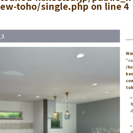
ew-toho/single.php
on line
4
_3
Wa
"ca
/h
ken
co
toh