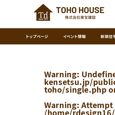
トップページ
イベント情報
新築住
Warning
: Undefin
kensetsu.jp/publ
toho/single.php
o
Warning
: Attempt
/home/rdesign16/