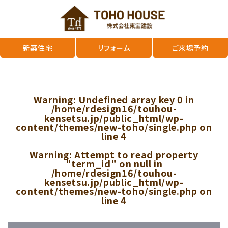
新築住宅
リフォーム
ご来場予約
Warning
: Undefined array key 0 in
/home/rdesign16/touhou-
kensetsu.jp/public_html/wp-
content/themes/new-toho/single.php
on
line
4
Warning
: Attempt to read property
"term_id" on null in
/home/rdesign16/touhou-
kensetsu.jp/public_html/wp-
content/themes/new-toho/single.php
on
line
4